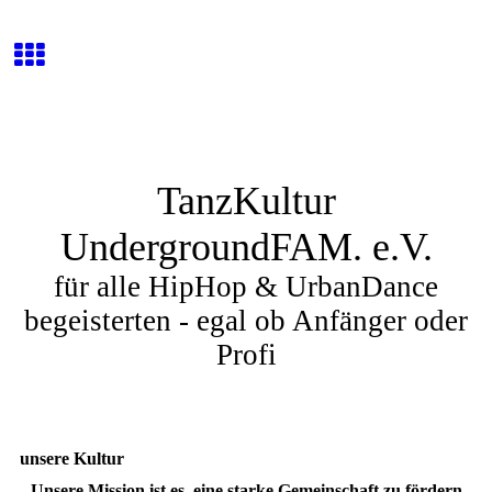
TanzKultur
UndergroundFAM. e.V.
für alle HipHop & UrbanDance
begeisterten - egal ob Anfänger oder
Profi
unsere Kultur
Unsere Mission ist es, eine starke Gemeinschaft zu fördern