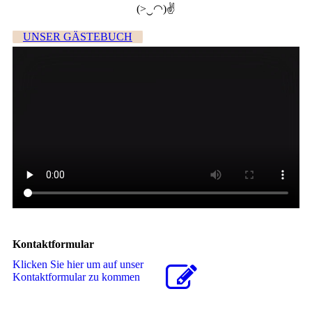
(>‿◠)✌
UNSER GÄSTEBUCH
Kontaktformular
Klicken Sie hier um auf unser
Kon­takt­for­mu­lar zu kommen