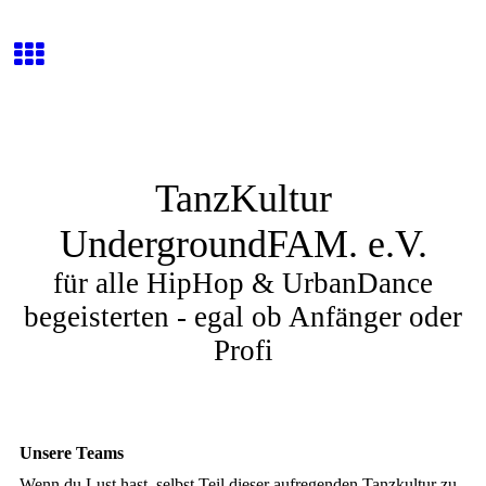
TanzKultur
UndergroundFAM. e.V.
für alle HipHop & UrbanDance
begeisterten - egal ob Anfänger oder
Profi
Unsere Teams
Wenn du Lust hast, selbst Teil dieser aufregenden Tanzkultur zu