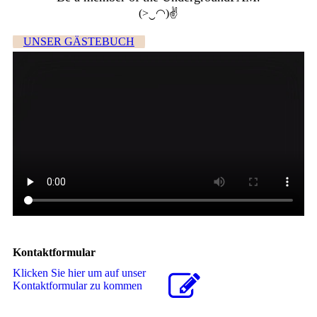
(>‿◠)✌
UNSER GÄSTEBUCH
Kontaktformular
Klicken Sie hier um auf unser
Kon­takt­for­mu­lar zu kommen